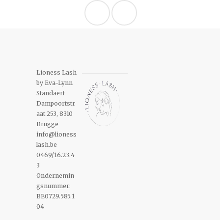
Lioness Lash
by Eva-Lynn
Standaert
Dampoortstr
aat 253, 8310
Brugge
info@lioness
lash.be
0469/16.23.4
3
Ondernemin
gsnummer:
BE0729.585.1
04