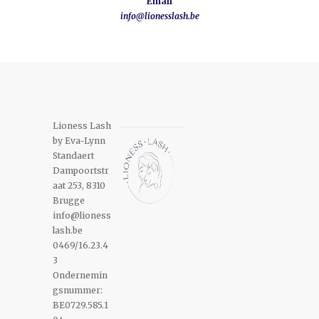
Email
info@lionesslash.be
Lioness Lash
by Eva-Lynn
Standaert
Dampoortstr
aat 253, 8310
Brugge
info@lioness
lash.be
0469/16.23.4
3
Ondernemin
gsnummer:
BE0729.585.1