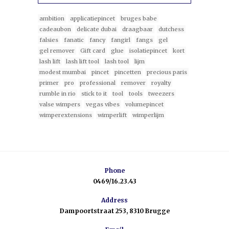
ambition
applicatiepincet
bruges babe
cadeaubon
delicate dubai
draagbaar
dutchess
falsies
fanatic
fancy
fangirl
fangs
gel
gel remover
Gift card
glue
isolatiepincet
kort
lash lift
lash lift tool
lash tool
lijm
modest mumbai
pincet
pincetten
precious paris
primer
pro
professional
remover
royalty
rumble in rio
stick to it
tool
tools
tweezers
valse wimpers
vegas vibes
volumepincet
wimperextensions
wimperlift
wimperlijm
Phone
0469/16.23.43
Address
Dampoortstraat 253, 8310 Brugge