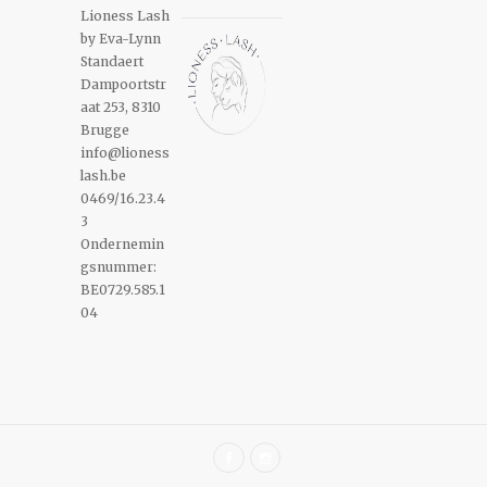
Lioness Lash
by Eva-Lynn
Standaert
Dampoortstr
aat 253, 8310
Brugge
info@lioness
lash.be
0469/16.23.4
3
Ondernemin
gsnummer:
BE0729.585.1
04