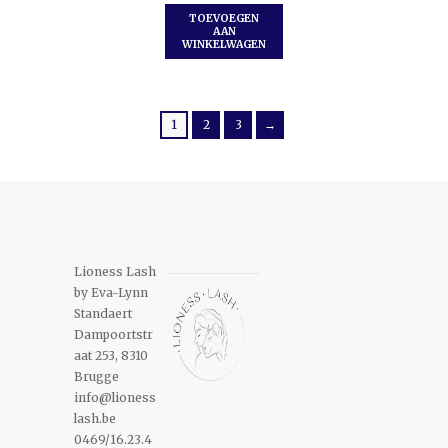
TOEVOEGEN
AAN
WINKELWAGEN
1
2
3
→
Lioness Lash
by Eva-Lynn
Standaert
Dampoortstr
aat 253, 8310
Brugge
info@lioness
lash.be
0469/16.23.4