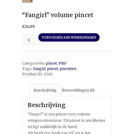
“Fangirl” volume pincet
€
24,99
"Fangirl"
TOEVOEGEN AAN WINKELWAGEN
volume
pincet
aantal
Categorieën:
pincet
,
PRO
Tags:
fangirl
,
pincet
,
pincetten
Product ID:
2346
Beschrijving
Beoordelingen (0)
Beschrijving
“
Fangirl
” is een pincet voor volume
wimperextensions. Dit pincet is iets kleiner
en ligt makkelijk in de hand.
Hij heeft een hoek van 45° en is het