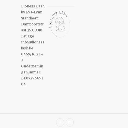
Lioness Lash
by Eva-Lynn
Standaert
Dampoortstr
aat 253, 8310
Brugge
info@lioness
lash.be
0469/16.23.4
3
Ondernemin
gsnummer:
BE0729.585.1
04