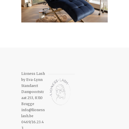
Lioness Lash
by Eva-Lynn
Standaert
Dampoortstr
aat 253, 8310
Brugge
info@lioness
lash.be
0469/16.23.4
3