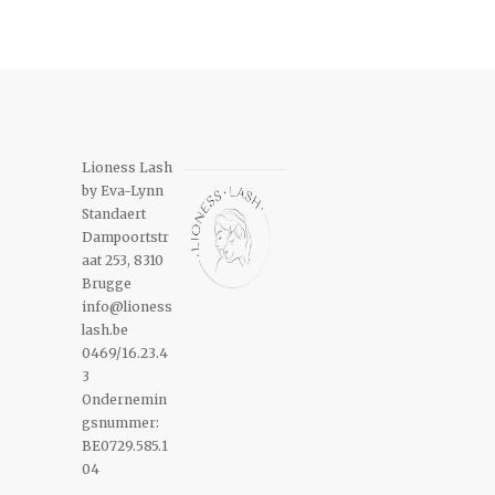
Lioness Lash
by Eva-Lynn
Standaert
Dampoortstr
aat 253, 8310
Brugge
info@lioness
lash.be
0469/16.23.4
3
Ondernemin
gsnummer:
BE0729.585.1
04