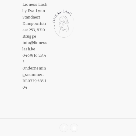
Lioness Lash
by Eva-Lynn
Standaert
Dampoortstr
aat 253, 8310
Brugge
info@lioness
lash.be
0469/16.23.4
3
Ondernemin
gsnummer:
BE0729.585.1
04