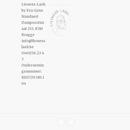
Lioness Lash
by Eva-Lynn
Standaert
Dampoortstr
aat 253, 8310
Brugge
info@lioness
lash.be
0469/16.23.4
3
Ondernemin
gsnummer:
BE0729.585.1
04