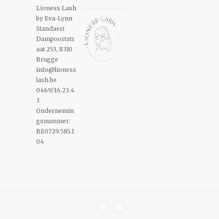
Lioness Lash
by Eva-Lynn
Standaert
Dampoortstr
aat 253, 8310
Brugge
info@lioness
lash.be
0469/16.23.4
3
Ondernemin
gsnummer:
BE0729.585.1
04