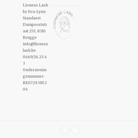
Lioness Lash
by Eva-Lynn
Standaert
Dampoortstr
aat 253, 8310
Brugge
info@lioness
lash.be
0469/16.23.4
3
Ondernemin
gsnummer:
BE0729.585.1
04