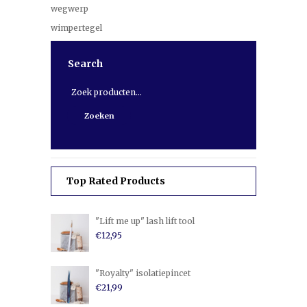
wegwerp
wimpertegel
Search
Zoeken
naar:
Zoeken
Top Rated Products
"Lift me up" lash lift tool
€
12,95
"Royalty" isolatiepincet
€
21,99